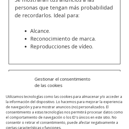
personas que tengan más probabilidad
de recordarlos. Ideal para:
Alcance.
Reconocimiento de marca.
Reproducciones de vídeo.
Gestionar el consentimiento
B) Objetivo tráfico
de las cookies
Cuando quieras enviar a personas a un
Utilizamos tecnologías como las cookies para almacenar y/o acceder a
la información del dispositivo. Lo hacemos para mejorar la experiencia
destino específico como a una página
de navegación y para mostrar anuncios (no) personalizados. El
web, aplicación o evento de Facebook.
consentimiento a estas tecnologías nos permitirá procesar datos como
el comportamiento de navegación o los ID's únicos en este sitio. No
Idea para:
consentir o retirar el consentimiento, puede afectar negativamente a
ciertas características y funciones.