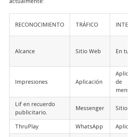
actualmente:
RECONOCIMIENTO
TRÁFICO
INTERA
Alcance
Sitio Web
En tu a
Aplicac
Impresiones
Aplicación
de
mensaje
Lif en recuerdo
Messenger
Sitio w
publicitario.
ThruPlay
WhatsApp
Aplicac