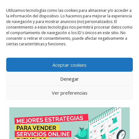
Leer más…
Utilizamos tecnologías como las cookies para almacenar y/o acceder a
la información del dispositivo. Lo hacemos para mejorar la experiencia
de navegación y para mostrar anuncios (no) personalizados. El
Categorías
Marketing Digital
consentimiento a estas tecnologías nos permitirá procesar datos como
el comportamiento de navegación o los ID's únicos en este sitio. No
58 comentarios
consentir o retirar el consentimiento, puede afectar negativamente a
ciertas características y funciones.
Aceptar cookies
9 Estrategias efectivas para
vender servicios por internet
Denegar
[Ejemplos]
Ver preferencias