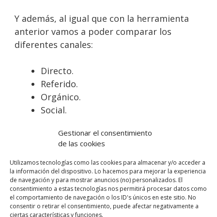
Y además, al igual que con la herramienta
anterior vamos a poder comparar los
diferentes canales:
Directo.
Referido.
Orgánico.
Social.
De pago.
Gestionar el consentimiento
de las cookies
Y de esta forma, podremos saber cuál es el
canal en el que más está centrando los
Utilizamos tecnologías como las cookies para almacenar y/o acceder a
la información del dispositivo. Lo hacemos para mejorar la experiencia
esfuerzos.
de navegación y para mostrar anuncios (no) personalizados. El
consentimiento a estas tecnologías nos permitirá procesar datos como
el comportamiento de navegación o los ID's únicos en este sitio. No
➡ 3. Ahrefs
consentir o retirar el consentimiento, puede afectar negativamente a
ciertas características y funciones.