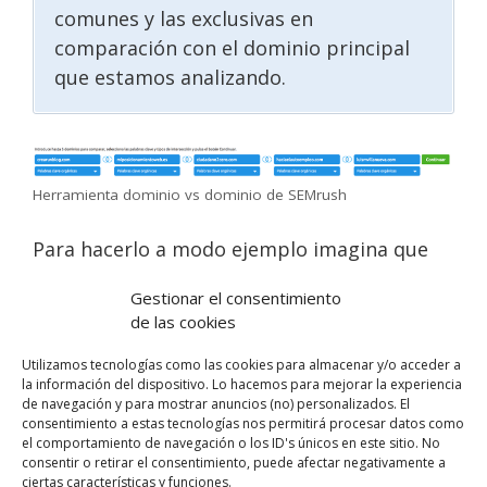
comunes y las exclusivas en
comparación con el dominio principal
que estamos analizando.
Herramienta dominio vs dominio de SEMrush
Para hacerlo a modo ejemplo imagina que
quiero escribir un artículo sobre
cómo crear
Gestionar el consentimiento
un blog
.
de las cookies
Para ello, lo primero que haré es
buscar
Utilizamos tecnologías como las cookies para almacenar y/o acceder a
la información del dispositivo. Lo hacemos para mejorar la experiencia
aquellos dominios mejor posicionados para
de navegación y para mostrar anuncios (no) personalizados. El
esa keyword
y los introduciré en SEMrush.
consentimiento a estas tecnologías nos permitirá procesar datos como
el comportamiento de navegación o los ID's únicos en este sitio. No
consentir o retirar el consentimiento, puede afectar negativamente a
Lo que vemos en la siguiente imagen son las
ciertas características y funciones.