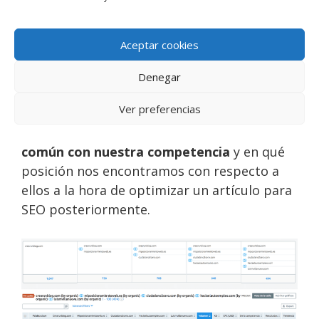
palabras clave posicionadas por el dominio
principal y al lado tendremos las palabras
Aceptar cookies
clave en común con cada uno de los
dominios analizados.
Denegar
Ver preferencias
Es una forma muy fácil y sencilla de poder
comprobar qué palabras clave tenemos en
común con nuestra competencia
y en qué
posición nos encontramos con respecto a
ellos a la hora de optimizar un artículo para
SEO posteriormente.