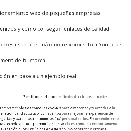
icionamiento web de pequeñas empresas.
nidos y cómo conseguir enlaces de calidad.
empresa saque el máximo rendimiento a YouTube.
ement de tu marca.
ación en base a un ejemplo real
g Digital
y ejercicios prácticas con empresas del
Gestionar el consentimiento de las cookies
izamos tecnologías como las cookies para almacenar y/o acceder a la
rmación del dispositivo. Lo hacemos para mejorar la experiencia de
O Marketing Day
egación y para mostrar anuncios (no) personalizados. El consentimiento
stas tecnologías nos permitirá procesar datos como el comportamiento
las grandes razones para asistir al
avegación o los ID's únicos en este sitio. No consentir o retirar el