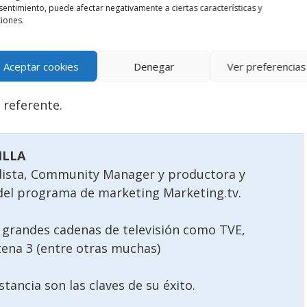
entimiento, puede afectar negativamente a ciertas características y
iones.
nales reconocidos en el sector por su trayectoria
Aceptar cookies
Denegar
Ver preferencias
reunidos explicando de forma práctica qué
 una pyme o profesional para potenciar su
 referente.
ILLA
dista, Community Manager y productora y
del programa de marketing Marketing.tv.
grandes cadenas de televisión como TVE,
tena 3 (entre otras muchas)
stancia son las claves de su éxito.