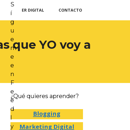
S
TRAFFICKER DIGITAL
CONTACTO
í
g
u
e
as que YO voy a
m
e
e
n
F
e
¿Qué quieres aprender?
e
d
Blogging
l
Marketing Digital
y