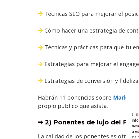
Técnicas SEO para mejorar el pos
Cómo hacer una estrategia de conte
Técnicas y prácticas para que tu 
Estrategias para mejorar el engag
Estrategias de conversión y fideliz
Habrán 11 ponencias sobre
Marketin
propio público que asista.
Util
info
➡ 2) Ponentes de lujo del PR
nav
a e
La calidad de los ponentes es otra de 
de n